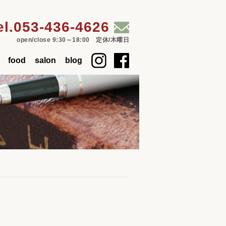
el.
053-436-4626
open/close 9:30～18:00 定休/木曜日
food
salon
blog