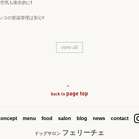
空気も衛生的に❗
コの室温管理は安心‼️
view all
concept
menu
food
salon
blog
news
contact
フェリーチェ
ドッグサロン